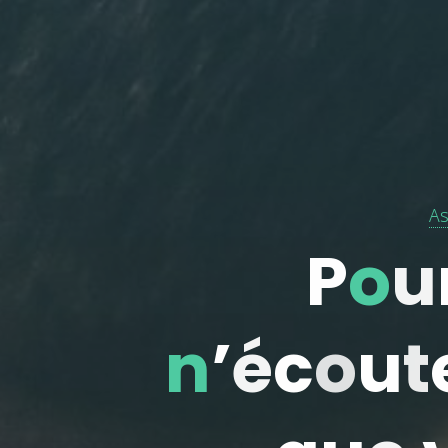
As
P
o
u
n
’
é
c
u
o
u
t