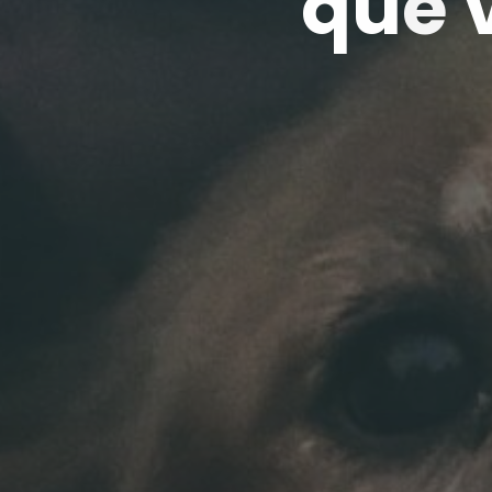
q
u
e